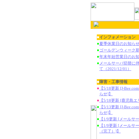
■
インフォメーション
●
夏季休業日のお知ら
●
ゴールデンウィーク
●
年末年始営業日のお
●
メールサーバ切替に
て（2021/12/01）
■
障害・工事情報
●
【5/18更新 [J-Bee
らせ]】
●
【5/18更新 [鹿児島エ
●
【5/13更新 [J-Bee
らせ]】
●
【1/9更新 [メールサ
●
【1/9更新 [メール
（完了）]】