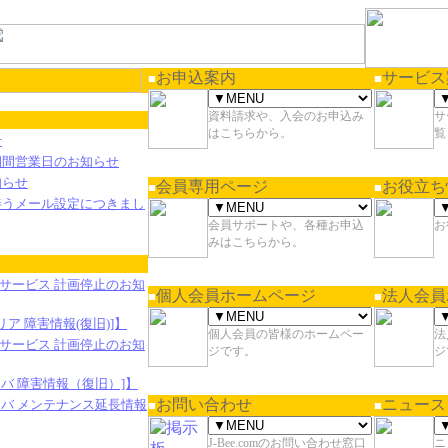
お申込案内
サービス
■
■
資料請求や、入会のお申込み
サ
はこちらから。
覧
せ
期間営業日のお知らせ
知らせ
会員専用ページ
お役立ち
■
■
伴うメール設定につきまし
会員サポートや、各種お申込
お
みはこちらから。
.comサービス 計画停止のお知
個人会員ホームページ
法人会員
■
■
リア 障害情報(復旧)]】
個人会員の皆様のホームペー
法
.comサービス 計画停止のお知
ジです。
ジ
ーバ 障害情報（復旧）]】
お問い合わせ
ニュース
サーバ メンテナンス延長情報
■
■
J-Bee.comのお問い合わせ窓口
ニ