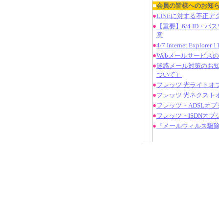
■
会員の皆様へのお知
●
LINEに対する不正
●
【重要】6/4 ID・
意
●
4/7 Internet Expl
●
Webメールサービス
●
迷惑メール対策のお知
ついて）
●
フレッツ 光ライトオ
●
フレッツ 光ネクスト
●
フレッツ・ADSLオ
●
フレッツ・ISDNオ
●
『メールウィルス駆