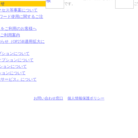
らせ
です。
ご
アクセス等事案について
パスワード使用に関するご注
orer 11をご利用のお客様へ
のご利用案内
らせ（OP25B適用拡大に
プションについて
オプションについて
プションについて
プションについて
除サービス』について
お問い合わせ窓口
個人情報保護ポリシー